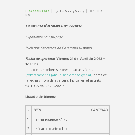
by
Elisa Serfaty Serfaty
1
14 ABRIL 2023
0
0
ADJUDICACIÓN SIMPLE N° 28/2023
Expediente N° 2342/2023
Iniciador: Secretaría de Desarrollo Humano.
Fecha de apertura:
Viernes 21 de Abril de 2.023 –
12:30 hs
-Las ofertas deben ser presentadas vía mail
(
contrataciones@munisanlorenzo.gob.ar
) antes de
la fecha y hora de apertura. Indicar en el asunto
“OFERTA AS N° 28/2023”
Listado de bienes:
R
BIEN
CANTIDAD
1
harina paquete x 1 kg
1
2
azúcar paquete x 1 kg
1