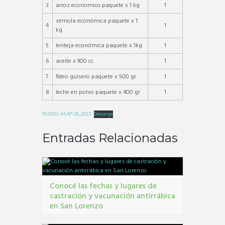
3
arroz economico paquete x 1 kg
1
sémola económica paquete x 1
4
1
kg
5
lenteja económica paquete x 1kg
1
6
aceite x 900 cc
1
7
fideo guisero paquete x 500 gr
1
8
leche en polvo paquete x 400 gr
1
PLIEGO.-AS-N°-28_2023
Descarga
Entradas Relacionadas
Conocé las fechas y lugares de
castración y vacunación antirrábica
en San Lorenzo
Castraciones
,
mascotas
,
vacunacion antirrábica