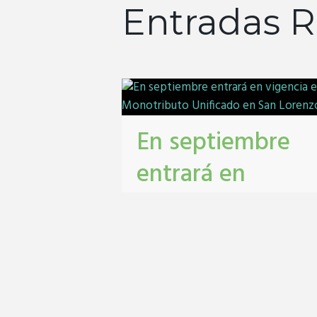
Entradas R
En septiembre
entrará en
vigencia el
Monotributo
Unificado en San
Lorenzo