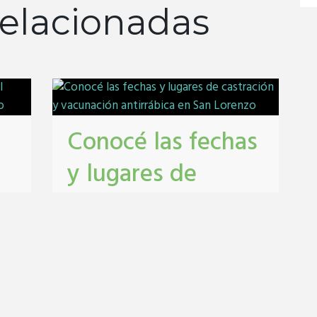
elacionadas
Conocé las fechas
y lugares de
castración y
vacunación
antirrábica en San
Lorenzo