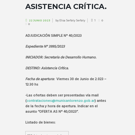
ASISTENCIA CRÍTICA.
by
Elisa Serfaty Serfaty
1
22 JUNIO 2023
0
0
ADJUDICACIÓN SIMPLE
N° 40/2023
Expediente N° 3995/2023
INICIADOR: Secretaria de Desarrollo Humano.
DESTINO: Asistencia Crítica.
Fecha de apertura:
Viernes 30
de Junio de 2.023 –
12:30 hs
-Las ofertas deben ser presentadas vía mail
(
contrataciones@munisanlorenzo.gob.ar
) antes
de la fecha y hora de apertura. Indicar en el
asunto “OFERTA AS N° 40/2023”.
Listado de bienes: