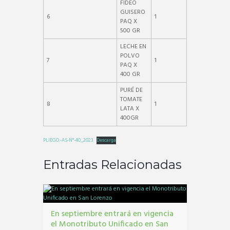
FIDEO
GUISERO
6
1
PAQ X
500 GR
LECHE EN
POLVO
7
1
PAQ X
400 GR
PURÉ DE
TOMATE
8
1
LATA X
400GR
PLIEGO.-AS-N°-40_2023
Descarga
Entradas Relacionadas
En septiembre entrará en vigencia
el Monotributo Unificado en San