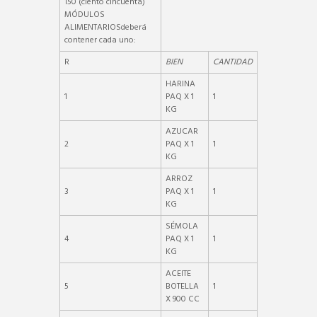
150 (ciento cincuenta)
MÓDULOS
ALIMENTARIOSdeberá
contener cada uno:
R
BIEN
CANTIDAD
HARINA
1
PAQ X 1
1
KG
AZUCAR
2
PAQ X 1
1
KG
ARROZ
3
PAQ X 1
1
KG
SÉMOLA
4
PAQ X 1
1
KG
ACEITE
5
BOTELLA
1
X 900 CC