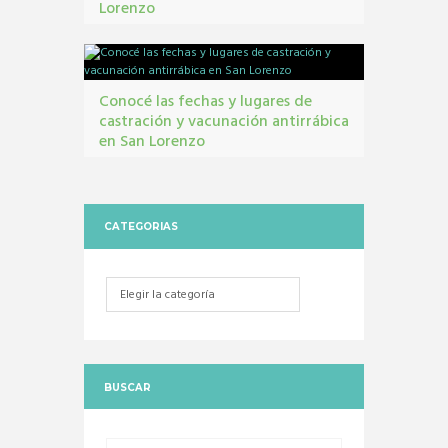
Lorenzo
contribuyentes
,
gestión tribbutaria
,
Monotributo
Unificado
Conocé las fechas y lugares de
castración y vacunación antirrábica
en San Lorenzo
Castraciones
,
mascotas
,
vacunacion antirrábica
CATEGORIAS
Categorias
BUSCAR