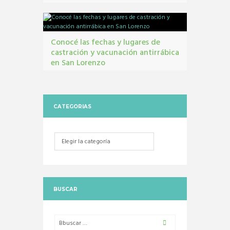
contribuyentes
,
gestión tribbutaria
,
Monotributo
Unificado
Conocé las fechas y lugares de
castración y vacunación antirrábica
en San Lorenzo
Castraciones
,
mascotas
,
vacunacion antirrábica
CATEGORIAS
Categorias
BUSCAR