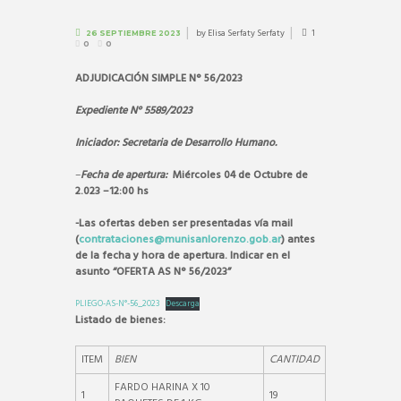
by
Elisa Serfaty Serfaty
1
26 SEPTIEMBRE 2023
0
0
ADJUDICACIÓN SIMPLE N° 56/2023
Expediente N° 5589/2023
Iniciador: Secretaria de Desarrollo Humano.
–
Fecha de apertura:
Miércoles 04
de Octubre de
2.023 –12:00 hs
-Las ofertas deben ser presentadas vía mail
(
contrataciones@munisanlorenzo.gob.ar
) antes
de la fecha y hora de apertura. Indicar en el
asunto “OFERTA AS N° 56/2023”
PLIEGO-AS-N°-56_2023
Descarga
Listado de bienes:
ITEM
BIEN
CANTIDAD
FARDO HARINA X 10
1
19