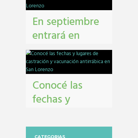
En septiembre
entrará en
vigencia el
Monotributo
Unificado en
Conocé las
San Lorenzo
fechas y
contribuyentes
,
gestión tribbutaria
,
lugares de
Monotributo Unificado
castración y
CATEGORIAS