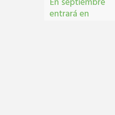
En septiembre
entrará en
vigencia el
Monotributo
Unificado en San
Lorenzo
contribuyentes
,
gestión tribbutaria
,
Monotributo Unificado