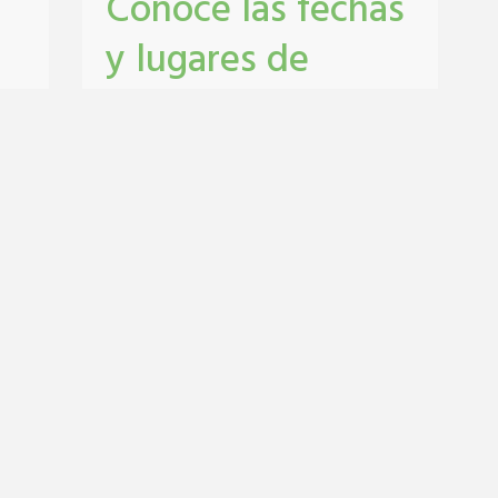
Conocé las fechas
y lugares de
castración y
vacunación
antirrábica en San
Lorenzo
Castraciones
,
mascotas
,
vacunacion
antirrábica