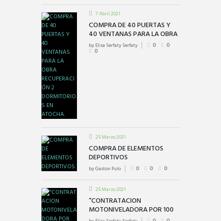
7 Abril 2021
COMPRA DE 40 PUERTAS Y
40 VENTANAS PARA LA OBRA
RECUPERACIÓN 2
by
Elisa Serfaty Serfaty
0
0
DORMITORIOS EN ATOCHA.
0
25 Marzo 2021
COMPRA DE ELEMENTOS
DEPORTIVOS
by
Gaston Pulo
0
0
0
25 Marzo 2021
“CONTRATACION
MOTONIVELADORA POR 100
HS. CON OPERARIO Y
0
0