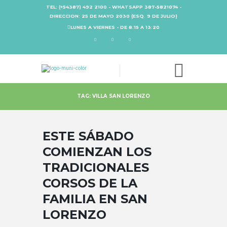
TEL: (+54387) 492 2100 - WHATSAPP 387-5821074 -
DIRECCION: 25 DE MAYO 2030 (ESQ. 9 DE JULIO)
LUNES A VIERNES - DE 8:15 A 13:20
TAG: VILLA SAN LORENZO
ESTE SÁBADO
COMIENZAN LOS
TRADICIONALES
CORSOS DE LA
FAMILIA EN SAN
LORENZO