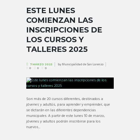
ESTE LUNES
COMIENZAN LAS
INSCRIPCIONES DE
LOS CURSOS Y
TALLERES 2025
by
Municipalidad de San Lorenzo
7 MARZO 2025
0
0
0
Son más de 20 cursos diferentes, destinados a
jóvenes y adultos, para aprender y emprender, que
se dictarán en las diferentes dependencias
municipales. A partir de este lunes 10 de marzo,
jóvenes y adultos podrán inscribirse para los
nuevos...