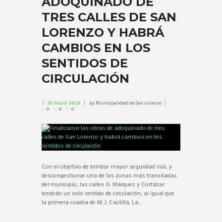
ADOQUINADO DE
TRES CALLES DE SAN
LORENZO Y HABRÁ
CAMBIOS EN LOS
SENTIDOS DE
CIRCULACIÓN
by
Municipalidad de San Lorenzo
15 JULIO 2025
0
0
0
Con el objetivo de brindar mayor seguridad vial, y
descongestionar una de las zonas más transitadas
del municipio, las calles G. Márquez y Cortázar
tendrán un solo sentido de circulación, al igual que
la primera cuadra de M. J. Castilla. La...