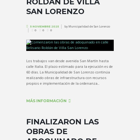
ROLDÁN DE VILLA
SAN LORENZO
by
Municipalidad de San Lorenzo
5 NOVIEMBRE 2025
0
0
0
Los trabajos van desde avenida San Martín hasta
calle Italia. El plazo estimado para la ejecución es de
60 días. La Municipalidad de San Lorenzo continúa
realizando obras de infraestructura con recursos
propios e implementación de la ordenanza...
MÁS INFORMACIÓN
FINALIZARON LAS
OBRAS DE