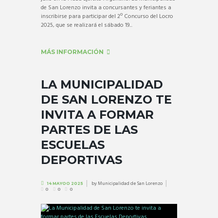
de San Lorenzo invita a concursantes y feriantes a
inscribirse para participar del 2º Concurso del Locro
2025, que se realizará el sábado 19...
MÁS INFORMACIÓN
LA MUNICIPALIDAD
DE SAN LORENZO TE
INVITA A FORMAR
PARTES DE LAS
ESCUELAS
DEPORTIVAS
by
Municipalidad de San Lorenzo
14 MAYOO 2025
0
0
0