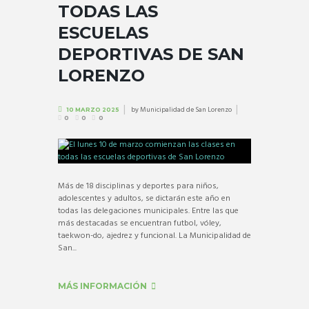
TODAS LAS
ESCUELAS
DEPORTIVAS DE SAN
LORENZO
by
Municipalidad de San Lorenzo
10 MARZO 2025
0
0
0
Más de 18 disciplinas y deportes para niños,
adolescentes y adultos, se dictarán este año en
todas las delegaciones municipales. Entre las que
más destacadas se encuentran futbol, vóley,
taekwon-do, ajedrez y funcional. La Municipalidad de
San...
MÁS INFORMACIÓN