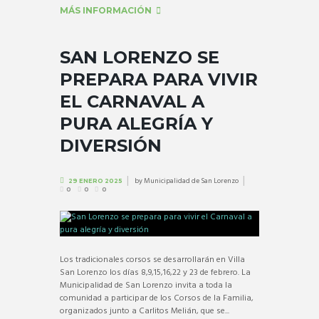
MÁS INFORMACIÓN
SAN LORENZO SE
PREPARA PARA VIVIR
EL CARNAVAL A
PURA ALEGRÍA Y
DIVERSIÓN
by
Municipalidad de San Lorenzo
29 ENERO 2025
0
0
0
Los tradicionales corsos se desarrollarán en Villa
San Lorenzo los días 8,9,15,16,22 y 23 de febrero. La
Municipalidad de San Lorenzo invita a toda la
comunidad a participar de los Corsos de la Familia,
organizados junto a Carlitos Melián, que se...