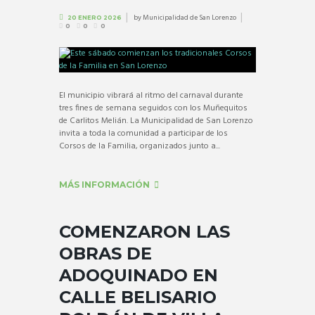
by
Municipalidad de San Lorenzo
20 ENERO 2026
0
0
0
El municipio vibrará al ritmo del carnaval durante
tres fines de semana seguidos con los Muñequitos
de Carlitos Melián. La Municipalidad de San Lorenzo
invita a toda la comunidad a participar de los
Corsos de la Familia, organizados junto a...
MÁS INFORMACIÓN
COMENZARON LAS
OBRAS DE
ADOQUINADO EN
CALLE BELISARIO