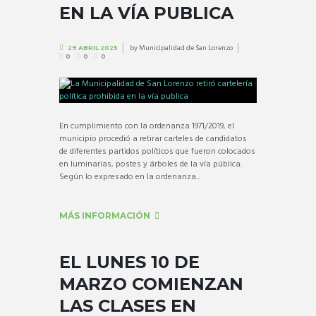
EN LA VÍA PUBLICA
by
Municipalidad de San Lorenzo
29 ABRIL 2025
0
0
0
En cumplimiento con la ordenanza 1971/2019, el
municipio procedió a retirar carteles de candidatos
de diferentes partidos políticos que fueron colocados
en luminarias, postes y árboles de la vía pública.
Según lo expresado en la ordenanza...
MÁS INFORMACIÓN
EL LUNES 10 DE
MARZO COMIENZAN
LAS CLASES EN