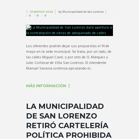
by
Municipalidad de San Lorenzo
13 MAYOO 2025
0
0
0
Los oferentes podrán dejar sus propuestas el 14 de
mayo en la sede municipal. Se trata, por un lado, de
las calles Miguel Cané, y por otro de G. Márquez y
Julio Cortázar de Villa San Lorenzo. El intendente
Manuel Saravia continúa ejecutando el...
MÁS INFORMACIÓN
LA MUNICIPALIDAD
DE SAN LORENZO
RETIRÓ CARTELERÍA
POLÍTICA PROHIBIDA