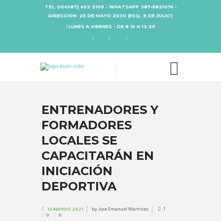
TEL: (+54387) 492 2100 - WHATSAPP 387-5821074 -
DIRECCION: 25 DE MAYO 2030 (ESQ. 9 DE JULIO)
LUNES A VIERNES - DE 8:15 A 13:20
ENTRENADORES Y
FORMADORES
LOCALES SE
CAPACITARÁN EN
INICIACIÓN
DEPORTIVA
by
Jose Emanuel Martinez
1
12 MAYOO 2021
0
0