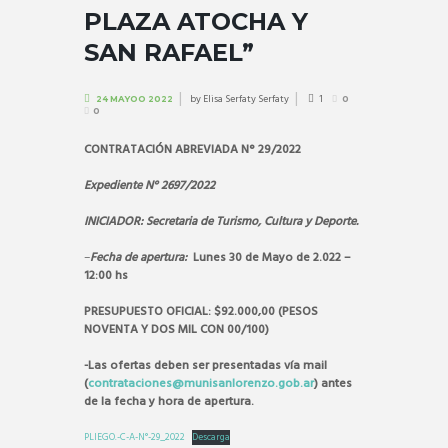
PLAZA ATOCHA Y
SAN RAFAEL”
by
Elisa Serfaty Serfaty
1
24 MAYOO 2022
0
0
CONTRATACIÓN ABREVIADA N° 29/2022
Expediente N° 2697/2022
INICIADOR: Secretaria de Turismo, Cultura y Deporte.
–
Fecha de apertura:
Lunes 30
de Mayo de 2.022 –
12:00 hs
PRESUPUESTO OFICIAL: $92.000,00 (PESOS
NOVENTA Y DOS MIL CON 00/100)
-Las ofertas deben ser presentadas vía mail
(
contrataciones@munisanlorenzo.gob.ar
) antes
de la fecha y hora de apertura.
PLIEGO.-C-A-N°-29_2022
Descarga