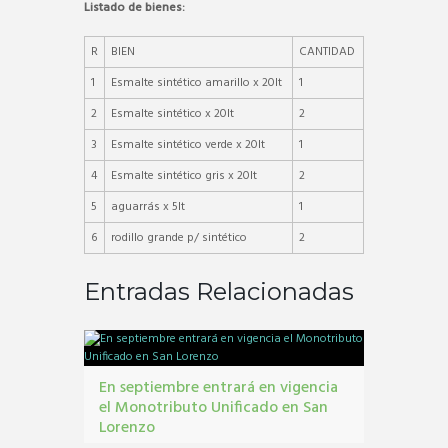
Listado de bienes:
R
BIEN
CANTIDAD
1
Esmalte sintético amarillo x 20lt
1
2
Esmalte sintético x 20lt
2
3
Esmalte sintético verde x 20lt
1
4
Esmalte sintético gris x 20lt
2
5
aguarrás x 5lt
1
6
rodillo grande p/ sintético
2
Entradas Relacionadas
En septiembre entrará en vigencia
el Monotributo Unificado en San
Lorenzo
contribuyentes
,
gestión tribbutaria
,
Monotributo