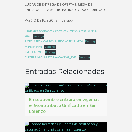
LUGAR DE ENTREGA DE OFERTAS: MESA DE
ENTRADA DE LA MUNICIPALIDAD DE SAN LORENZO
PRECIO DE PLIEGO: Sin Cargo.-
Pliego-de-Condicones-Generales-y-Particulares-C-A-N°-32-
2022
Descarga
ESPECIF-TECNICAS-PAVIMENTO-ARTICULADO2
Descarga
M-Descriptiva
Descarga
Calle-GUEMES
Descarga
CIRCULAR-ACLARATORIA.-CA-N°-32_2022
Descarga
Entradas Relacionadas
En septiembre entrará en vigencia
el Monotributo Unificado en San
Lorenzo
contribuyentes
,
gestión tribbutaria
,
Monotributo
Unificado