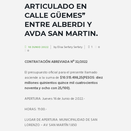
ARTICULADO EN
CALLE GÜEMES”
ENTRE ALBERDI Y
AVDA SAN MARTIN.
by
Elisa Serfaty Serfaty
1
10 JUNIO 2022
0
0
CONTRATACIÓN ABREVIADA Nº 32/2022
El presupuesto oficial para el presente llamado
asciende a la suma de
$10.515.498,25(PESOS: diez
millones quinientos quince mil cuatrocientos
noventa y ocho con 25/100).
APERTURA:
Jueves 16 de Junio de 2.022.-
HORAS: 11:00.-
LUGAR DE APERTURA: MUNICIPALIDAD DE SAN
LORENZO – AV SAN MARTÍN 1.850