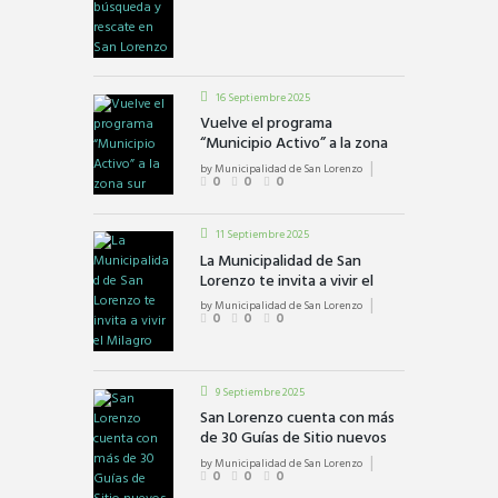
16 Septiembre 2025
Vuelve el programa
“Municipio Activo” a la zona
sur
by
Municipalidad de San Lorenzo
0
0
0
11 Septiembre 2025
La Municipalidad de San
Lorenzo te invita a vivir el
Milagro
by
Municipalidad de San Lorenzo
0
0
0
9 Septiembre 2025
San Lorenzo cuenta con más
de 30 Guías de Sitio nuevos
by
Municipalidad de San Lorenzo
0
0
0