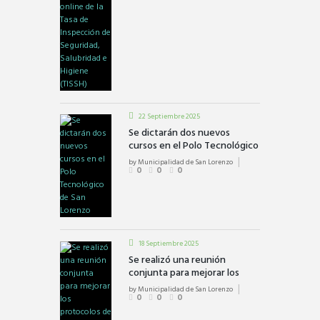
22 Septiembre 2025
Se dictarán dos nuevos
cursos en el Polo Tecnológico
de San Lorenzo
by
Municipalidad de San Lorenzo
0
0
0
18 Septiembre 2025
Se realizó una reunión
conjunta para mejorar los
protocolos de búsqueda y
by
Municipalidad de San Lorenzo
rescate en San Lorenzo
0
0
0