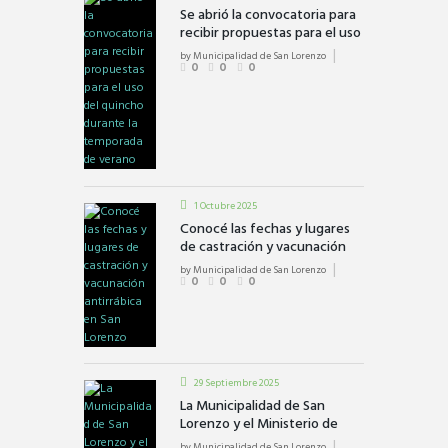
Se abrió la convocatoria para
recibir propuestas para el uso
del quincho durante la
by
Municipalidad de San Lorenzo
temporada de verano
0
0
0
1 Octubre 2025
Conocé las fechas y lugares
de castración y vacunación
antirrábica en San Lorenzo
by
Municipalidad de San Lorenzo
0
0
0
29 Septiembre 2025
La Municipalidad de San
Lorenzo y el Ministerio de
Seguridad firmaron un
by
Municipalidad de San Lorenzo