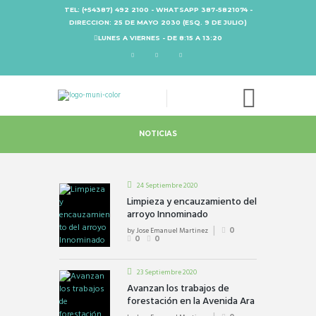
TEL: (+54387) 492 2100 - WHATSAPP 387-5821074 -
DIRECCION: 25 DE MAYO 2030 (ESQ. 9 DE JULIO)
LUNES A VIERNES - DE 8:15 A 13:20
NOTICIAS
24 Septiembre 2020
Limpieza y encauzamiento del
arroyo Innominado
by
Jose Emanuel Martinez
0
0
0
23 Septiembre 2020
Avanzan los trabajos de
forestación en la Avenida Ara
San Juan