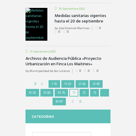
16 Septiembre 2020
Medidas sanitarias vigentes
hasta el 20 de septiembre
by
Jose Emanuel Martinez
0
0
0
15 Septiembre 2020
Archivos de Audiencia Pública «Proyecto
Urbanización en Finca Los Maitines»
by
Municipalidad de San Lorenzo
0
0
0
1-10
11-20
21-30
31-40
41-50
51-60
61-70
71
72
73
…
81-87
CATEGORIAS
Categorias