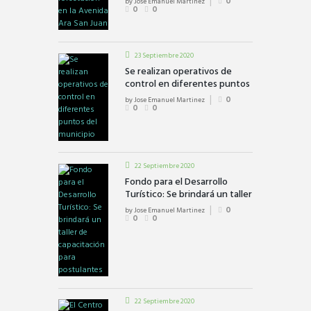
by
Jose Emanuel Martinez
0
0
0
23 Septiembre 2020
Se realizan operativos de
control en diferentes puntos
del municipio
by
Jose Emanuel Martinez
0
0
0
22 Septiembre 2020
Fondo para el Desarrollo
Turístico: Se brindará un taller
de capacitación para
by
Jose Emanuel Martinez
0
postulantes
0
0
22 Septiembre 2020