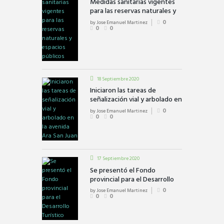
Medidas sanitarias vigentes
para las reservas naturales y
espacios públicos
by
Jose Emanuel Martinez
0
0
0
18 Septiembre 2020
Iniciaron las tareas de
señalización vial y arbolado en
la avenida Ara San Juan
by
Jose Emanuel Martinez
0
0
0
17 Septiembre 2020
Se presentó el Fondo
provincial para el Desarrollo
Turístico
by
Jose Emanuel Martinez
0
0
0