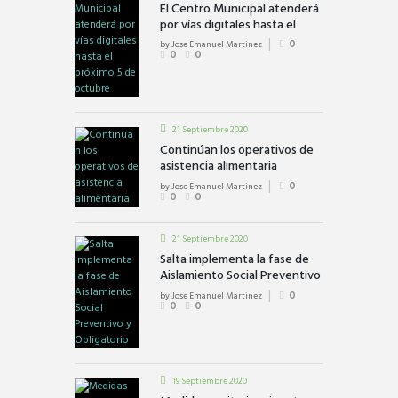
El Centro Municipal atenderá
por vías digitales hasta el
próximo 5 de octubre
by
Jose Emanuel Martinez
0
0
0
21 Septiembre 2020
Continúan los operativos de
asistencia alimentaria
by
Jose Emanuel Martinez
0
0
0
21 Septiembre 2020
Salta implementa la fase de
Aislamiento Social Preventivo
y Obligatorio
by
Jose Emanuel Martinez
0
0
0
19 Septiembre 2020