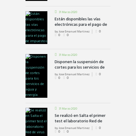
31 Marzo 2020
Están disponibles las vías
electrónicas para el pago de
impuestos
by
Jose Emanuel Martinez
0
0
0
31 Marzo 2020
Disponen la suspensión de
cortes para los servicios de
agua y energía
by
Jose Emanuel Martinez
0
0
0
31 Marzo 2020
Se realizó en Salta el primer
test el laboratorio Red de
virus respiratorios, influenza y
by
Jose Emanuel Martinez
0
COVID-19
0
0