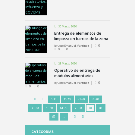
30 Marzo 2020
Entrega de elementos de
limpieza en barrios de la zona
sur
by
Jose Emanuel Martinez
0
0
0
28 Marzo 2020
Operativo de entrega de
módulos alimentarios
by
Jose Emanuel Martinez
0
0
0
1-10
11-20
21-30
31-40
41-50
51-60
61-70
71-80
81
82
83
…
CATEGORIAS