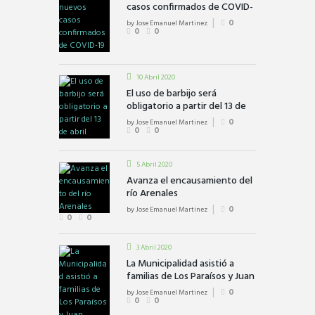
casos confirmados de COVID-
19
by
Jose Emanuel Martinez
0
0
0
10 Abril 2020
El uso de barbijo será
obligatorio a partir del 13 de
abril
by
Jose Emanuel Martinez
0
0
0
5 Abril 2020
Avanza el encausamiento del
río Arenales
by
Jose Emanuel Martinez
0
0
0
3 Abril 2020
La Municipalidad asistió a
familias de Los Paraísos y Juan
Bautista
by
Jose Emanuel Martinez
0
0
0