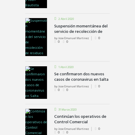
2 Abril 2020
Suspensión momentánea del
servicio de recolección de
residuos
by
Jose Emanuel Martinez
0
0
0
1 Abril 2020
Se confirmaron dos nuevos
casos de coronavirus en Salta
by
Jose Emanuel Martinez
0
0
0
31 Marzo 2020
Continúan los operativos de
Control Comercial
by
Jose Emanuel Martinez
0
0
0