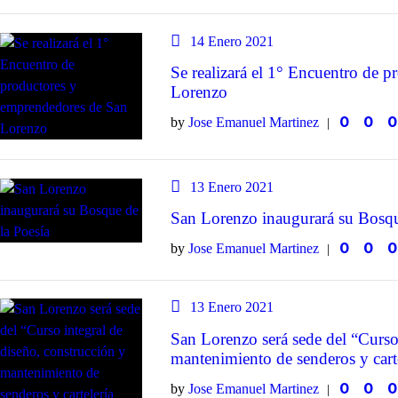
14 Enero 2021
Se realizará el 1° Encuentro de 
Lorenzo
0
0
0
by
Jose Emanuel Martinez
13 Enero 2021
San Lorenzo inaugurará su Bosqu
0
0
0
by
Jose Emanuel Martinez
13 Enero 2021
San Lorenzo será sede del “Curso 
mantenimiento de senderos y carte
0
0
0
by
Jose Emanuel Martinez