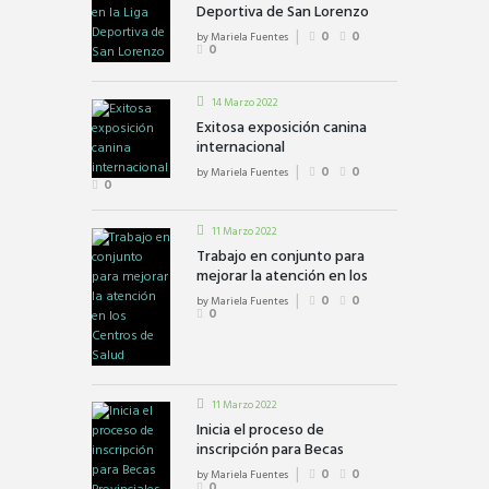
Deportiva de San Lorenzo
by
Mariela Fuentes
0
0
0
14 Marzo 2022
Exitosa exposición canina
internacional
by
Mariela Fuentes
0
0
0
11 Marzo 2022
Trabajo en conjunto para
mejorar la atención en los
Centros de Salud
by
Mariela Fuentes
0
0
0
11 Marzo 2022
Inicia el proceso de
inscripción para Becas
Provinciales
by
Mariela Fuentes
0
0
0