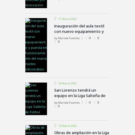
17 Marzo 2022
Inauguración del aula textil
con nuevo equipamiento y
puesta en funcionamiento
by
Mariela Fuentes
0
0
del nuevo núcleo informático
0
16 Marzo 2022
San Lorenzo tendrá un
equipo en la Liga Salteña de
Fútbol
by
Mariela Fuentes
0
0
0
15 Marzo 2022
Obras de ampliación en la Liga