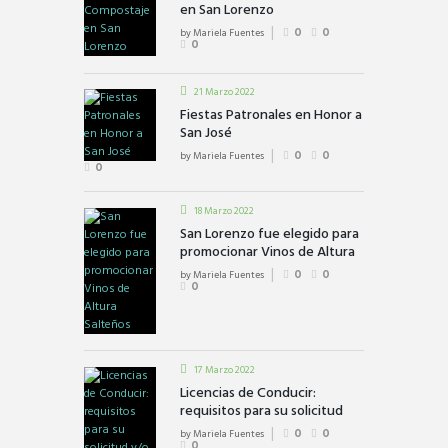
en San Lorenzo
by
Mariela Fuentes
0
0
0
21 Marzo 2022
Fiestas Patronales en Honor a
San José
by
Mariela Fuentes
0
0
0
18 Marzo 2022
San Lorenzo fue elegido para
promocionar Vinos de Altura
Salteños
by
Mariela Fuentes
0
0
0
17 Marzo 2022
Licencias de Conducir:
requisitos para su solicitud
y/o renovación.
by
Mariela Fuentes
0
0
0