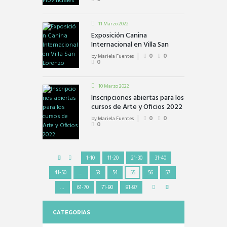
11 Marzo 2022
Exposición Canina
Internacional en Villa San
Lorenzo
by
Mariela Fuentes
0
0
0
10 Marzo 2022
Inscripciones abiertas para los
cursos de Arte y Oficios 2022
by
Mariela Fuentes
0
0
0
1-10
11-20
21-30
31-40
41-50
…
53
54
55
56
57
…
61-70
71-80
81-87
CATEGORIAS